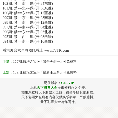
102期: 禁==南==碼 (开:34东准)
101期: 禁==北==碼 (开:36东准)
100期: 禁==东==碼 (开:12西准)
099期: 禁==东==碼 (开:28南准)
098期: 禁==南==碼 (开:12西准)
097期: 禁==南==碼 (开:04北准)
096期: 禁==东==碼 (开:03北准)
095期: 禁==西==碼 (开:08西错)
094期: 禁==南==碼 (开:16西准)
看港澳台六合彩图纸就上 www.77TK.com
下篇：
109期:镇坛之宝‖≡『禁合今錯一』≡‖免费料
上篇：
109期:镇坛之宝‖≡『最新杀三肖』≡‖免费料
记住域名：
G49.VIP
本站
天下彩票大全
提供资料永久免费。
如果您觉得天下彩票大全好，请分享给其他彩友。
天下彩票大全所有内容仅供娱乐参考，严禁赌博。
天下彩票大全与你同行。