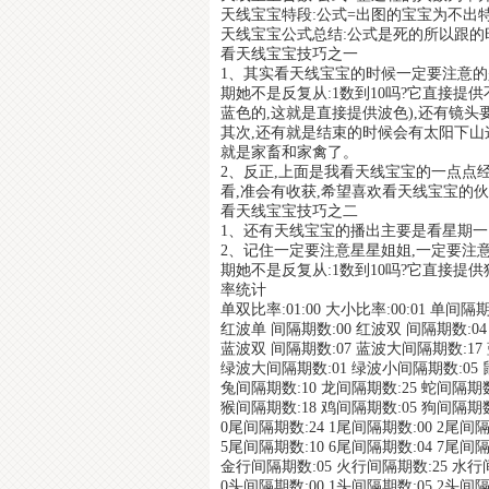
天线宝宝特段:公式=出图的宝宝为不出
天线宝宝公式总结:公式是死的所以跟的
看天线宝宝技巧之一
1、其实看天线宝宝的时候一定要注意的是
期她不是反复从:1数到10吗?它直接
蓝色的,这就是直接提供波色),还有镜
其次,还有就是结束的时候会有太阳下山这句
就是家畜和家禽了。
2、反正,上面是我看天线宝宝的一点点经
看,准会有收获,希望喜欢看天线宝宝的
看天线宝宝技巧之二
1、还有天线宝宝的播出主要是看星期
2、记住一定要注意星星姐姐,一定要注意
期她不是反复从:1数到10吗?它直接提
率统计
单双比率:01:00 大小比率:00:01 单间隔
红波单 间隔期数:00 红波双 间隔期数:04
蓝波双 间隔期数:07 蓝波大间隔期数:17
绿波大间隔期数:01 绿波小间隔期数:05 鼠
兔间隔期数:10 龙间隔期数:25 蛇间隔期数
猴间隔期数:18 鸡间隔期数:05 狗间隔期数
0尾间隔期数:24 1尾间隔期数:00 2尾间隔
5尾间隔期数:10 6尾间隔期数:04 7尾间隔
金行间隔期数:05 火行间隔期数:25 水行
0头间隔期数:00 1头间隔期数:05 2头间隔