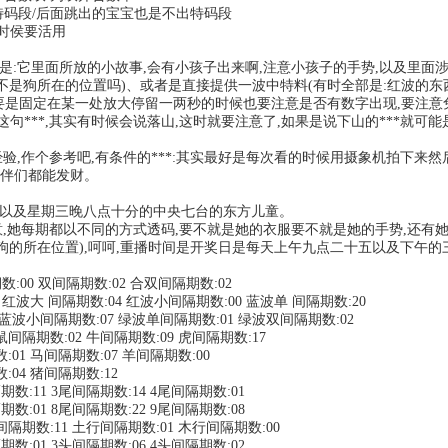
特码段/后面跳出的宝宝也是不出特码段
时侯要活用
:它里面所放的小故事,会有小孩子出来啊,注意小孩子的手势,以及里面涉及
提供不是狗所在的位置吗)、或者是直接提供一波中特料(有时全部是:红波的
头要是固定在某一处放大停留一两秒的时候也要注意是否有数字出现,要注
***,其实有时候会说落山,这时就要注意了,如果是说下山的***就可能是
验,作个参考吧,有条件的***:其实最好是每次看的时候用摄象机拍下来然
伙伴们都能发财。
一以及星期三晚八点十分的中央七台的东方儿童。
,她每期都以不同的方式透码,要不就是她的衣服要不就是她的手势,还有她所说
供狗的所在位置),呵呵,重播时间是开奖日是每天上午九点二十五以及下午的
期数:00 双间隔期数:02 合双间隔期数:02
 红波大 间隔期数:04 红波小间隔期数:00 蓝波单 间隔期数:20
 蓝波小间隔期数:07 绿波单间隔期数:01 绿波双间隔期数:02
间隔期数:02 牛间隔期数:09 虎间隔期数:17
:01 马间隔期数:07 羊间隔期数:00
:04 猪间隔期数:12
期数:11 3尾间隔期数:14 4尾间隔期数:01
期数:01 8尾间隔期数:22 9尾间隔期数:08
间隔期数:11 土行间隔期数:01 木行间隔期数:00
期数:01 3头间隔期数:06 4头间隔期数:02