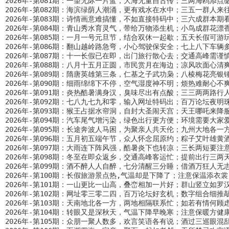
2026年-第081期：一望无际一片蓝，大海无量自古传；三两海鸥添
2026年-第082期：海滨绿荫人潮涌，更有戏水在水中；三五一群人
2026年-第083期：诗情画意难搞懂，不如直接特码中；三六成群本
2026年-第084期：青山秀水育灵气，带给万物添生机；小鸟成群花
2026年-第085期：一月一号元旦节，结合双休一起歇；五天长假可
2026年-第086期：翻山越岭路急弯，小心驾驶保安全；七上八下车
2026年-第087期：十一长假已在即，出门旅行散心去；交通高峰需
2026年-第088期：八月十五月正圆，市民赏月在海边；凉风吹面心
2026年-第089期：隋唐英雄第三条，仁基之子武功枭；八棱梅花亮
2026年-第090期：细雨绵绵下不停，空气湿度神不明；烦热难耐心
2026年-第091期：炎热酷暑满身汉，臭味尽出有点酸；三三两两路
2026年-第092期：七八九七九和零，输入网址特码出；百万论坛夜
2026年-第093期：猴王占据水帘洞，自封大圣闹天宫；天王哪吒来
2026年-第094期：汽车尾气增污染，绿色出行更方便；环境需要大
2026年-第095期：长途奔波人马困，为聚亲人共天伦；九州大地各
2026年-第096期：五月初五端午节，众人怀念屈原约；粽子艾叶雄
2026年-第097期：大雨连下阵风强，酷暑炎下也转凉；三长两短要
2026年-第098期：冬至在即众返乡，交通高峰客运忙；提前出行三
2026年-第099期：酒不醉人人自醉，七分清醒三分睡；借酒万狂人
2026年-第100期：长假旅游景点热,气温却是下降了；注意保温添衣
2026年-第101期：一山更比一山高，叠峦相加一片好；群山竖立如
2026年-第102期：网址零三零二四，百万论坛好玄机；数字组合细
2026年-第103期：天南地北各一方，两地相隔联系忙；如若有情何
2026年-第104期：转眼又是深秋天，气温下降早晚寒；注意保暖方
2026年-第105期：众朋一聚人数多，欢言笑语各有说；酒过三巡眼