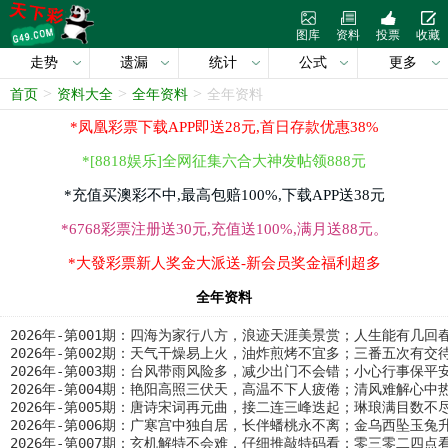
图库
资料
投票
收藏
走势
遗漏
统计
公式
更多
>
>
>
首页
资料大全
全年资料
全年资料
*凤凰彩票下载APP即送28元,首日存款优惠38%
*[8818娱乐]全网征集六合大神发帖领888元
*充值买澳彩不中,最高包赔100%,下载APP送38元
*6768彩票注册送30元,充值送100%,满月送88元。
*大發彩票新人奖金大派送-新会员奖金福利超多
全年资料
2026年-第001期：四海为家行八方，浪迹天涯美景赏；人生能有几
2026年-第002期：天气干燥易上火，油炸煎烤不宜多；三番五次有
2026年-第003期：台风带雨风险多，减少出门不会错；小心行事保
2026年-第004期：艳阳高照三伏天，高温不下人疲倦；清风难解心
2026年-第005期：唐诗宋词再元曲，接二连三峰迭起；琳琅满目数
2026年-第006期：广寒宫中独自居，长伴蟠桃永不离；金乌西坠玉兔
2026年-第007期：玄机解特不会难，仔细推敲特码看；零三零二四