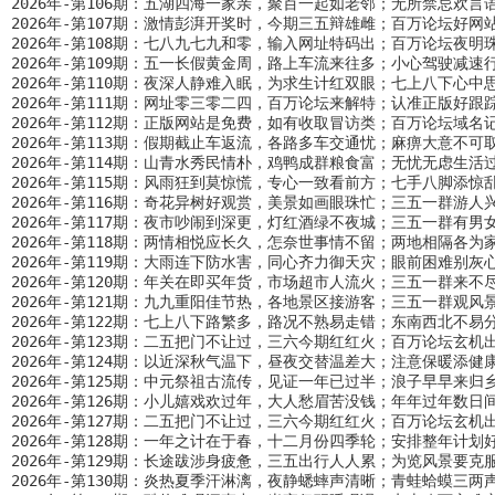
2026年-第106期：五湖四海一家亲，聚百一起如老邻；无所禁忌欢
2026年-第107期：激情彭湃开奖时，今期三五辩雄雌；百万论坛好
2026年-第108期：七八九七九和零，输入网址特码出；百万论坛夜
2026年-第109期：五一长假黄金周，路上车流来往多；小心驾驶减
2026年-第110期：夜深人静难入眠，为求生计红双眼；七上八下心
2026年-第111期：网址零三零二四，百万论坛来解特；认准正版好
2026年-第112期：正版网站是免费，如有收取冒访类；百万论坛域
2026年-第113期：假期截止车返流，各路多车交通忧；麻痹大意不
2026年-第114期：山青水秀民情朴，鸡鸭成群粮食富；无忧无虑生
2026年-第115期：风雨狂到莫惊慌，专心一致看前方；七手八脚添
2026年-第116期：奇花异树好观赏，美景如画眼珠忙；三五一群游
2026年-第117期：夜市吵闹到深更，灯红酒绿不夜城；三五一群有
2026年-第118期：两情相悦应长久，怎奈世事情不留；两地相隔各
2026年-第119期：大雨连下防水害，同心齐力御天灾；眼前困难别
2026年-第120期：年关在即买年货，市场超市人流火；三五一群来
2026年-第121期：九九重阳佳节热，各地景区接游客；三五一群观
2026年-第122期：七上八下路繁多，路况不熟易走错；东南西北不
2026年-第123期：二五把门不让过，三六今期红红火；百万论坛玄
2026年-第124期：以近深秋气温下，昼夜交替温差大；注意保暖添
2026年-第125期：中元祭祖古流传，见证一年已过半；浪子早早来
2026年-第126期：小儿嬉戏欢过年，大人愁眉苦没钱；年年过年数
2026年-第127期：二五把门不让过，三六今期红红火；百万论坛玄
2026年-第128期：一年之计在于春，十二月份四季轮；安排整年计
2026年-第129期：长途跋涉身疲惫，三五出行人人累；为览风景要
2026年-第130期：炎热夏季汗淋漓，夜静蟋蟀声清晰；青蛙蛤蟆三