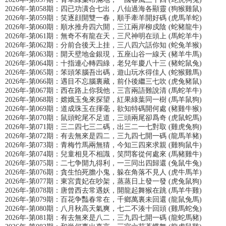
2026年-第058期：四已功潢合七出，八仙過海各顯靈 (狗猴雞鼠)
2026年-第059期：笑逐顔開雙一春，順手牽羊開好碼 (虎馬羊蛇)
2026年-第060期：順水推舟四六開，三江兩岸柳戍陰 (蛇豬龍牛)
2026年-第061期：無奇不有龍在天，三尺神明在頭上 (馬蛇羊牛)
2026年-第062期：分前合後天上挂，三八四六話你知 (蛇兔羊猴)
2026年-第063期：開天壁地金銀現，五座山谷一線天 (豬羊牛馬)
2026年-第064期：十指連心轉四綠，老兒年慶八十三 (豬蛇鼠兔)
2026年-第065期：笨頭笨腦吾出碼，遊山玩水得佳人 (蛇猴雞馬)
2026年-第066期：遇目不忘腦裏藏，前仆後繼三七吹 (虎兔豬鼠)
2026年-第067期：西在路上你我他，三言兩語難說清 (馬蛇羊牛)
2026年-第068期：嫦娥玉兔來探望，紅果綠葉同一樹 (馬羊鼠狗)
2026年-第069期：道成珠玉在揮毫，欲知特碼開何處 (豬雞牛猴)
2026年-第070期：鼠頭蛇尾不足道，三頭兩尾卻爲奇 (虎鼠蛇馬)
2026年-第071期：三二四七三二碼，出三二一七對取 (雞虎兔狗)
2026年-第072期：有去無來是四二，三九四七開一碼 (龍馬羊豬)
2026年-第073期：青梅竹馬兩無猜，今知三四來求親 (雞狗鼠牛)
2026年-第074期：兒童相見不相識，笑問客從何處來 (馬豬雞牛)
2026年-第075期：二七争開九得利，一三同出四歸還 (兔鼠牛兔)
2026年-第076期：貪生怕死膽小鬼，躲在角落不見人 (虎牛馬羊)
2026年-第077期：東宮貴妃在吵架，蒸蒸日上發一發 (虎兔鼠狗)
2026年-第078期：唐曾西去常遇妖，開龍起舞猴在跳 (馬羊牛雞)
2026年-第079期：百花争豔春常在，千鄉萬裏未回還 (龍鼠兔馬)
2026年-第080期：八月秋高天氣爽，七二不湊十回頭 (雞馬蛇兔)
2026年-第081期：有去無來是八二，三九四七開一碼 (龍蛇馬豬)