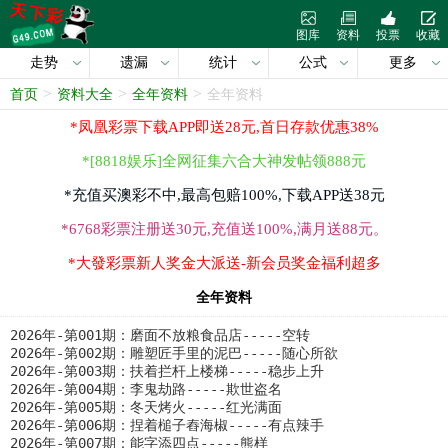
图库
资料
投票
收藏
走势
遗漏
统计
公式
更多
>
>
>
首页
资料大全
全年资料
全年资料
*凤凰彩票下载APP即送28元,首日存款优惠38%
*[8818娱乐]全网征集六合大神发帖领888元
*充值买澳彩不中,最高包赔100%,下载APP送38元
*6768彩票注册送30元,充值送100%,满月送88元。
*大發彩票新人奖金大派送-新会员奖金福利超多
全年资料
2026年-第001期：磨面不放粮食品店-----空转

2026年-第002期：雕塑匠手里的泥巴-----随心所欲

2026年-第003期：扶着拦杆上楼梯-----稳步上升

2026年-第004期：李鬼劫路-----欺世盗名

2026年-第005期：冬天烤火-----红光满面

2026年-第006期：捏着槌子舂海椒-----有点辣手

2026年-第007期：能字添四点-----熊样
