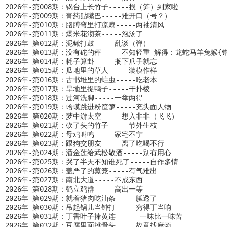
2026年-第008期：锅台上长竹子-----损（笋）到家啦

2026年-第009期：膏药贴嘴巴-----难开口（号？）

2026年-第010期：胳膊弯里打凉扇-----两袖清风

2026年-第011期：爆米花沏茶-----泡汤了

2026年-第012期：泥鳅打鼓-----乱谈（弹）

2026年-第013期：没有砣的秤-----不知轻重 解得：龙蛇马羊兔猴{错
2026年-第014期：耗子算卦-----搁下爪子就忘

2026年-第015期：瓜地里的草人-----装模作样

2026年-第016期：古书堆里的蛀虫-----吃老本

2026年-第017期：旱地里捉鸭子-----干扑棱

2026年-第018期：过河洗脚-----一举两得

2026年-第019期：蛤蟆跳进粉笸箩-----充头面人物

2026年-第020期：梦中游太空-----想入非非（飞飞）

2026年-第021期：砍了头的竹子-----节外生枝

2026年-第022期：母鸡叫鸣-----家宅不宁

2026年-第023期：跟狗交朋友-----离了吃喝不行

2026年-第024期：潘金莲给武松敬酒-----别有用心

2026年-第025期：哭了半天不知谁死了-----自作多情

2026年-第026期：盖严了的蒸笼-----有气难出

2026年-第027期：南北大道-----不成东西

2026年-第028期：鹤立鸡群-----高出一等

2026年-第029期：就着猪肉吃油条-----腻透了

2026年-第030期：吊起锅儿当钟打-----穷得丁当响

2026年-第031期：丁香叶子捧黄连----- 一味比一味苦

2026年-第032期：豆腐里面挑骨头-----故意找麻烦
