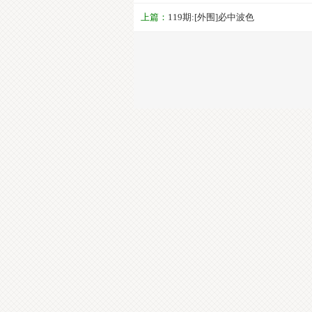
上篇：
119期:[外围]必中波色