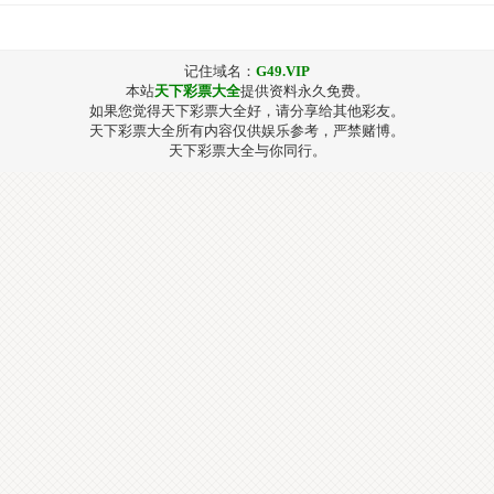
记住域名：
G49.VIP
本站
天下彩票大全
提供资料永久免费。
如果您觉得天下彩票大全好，请分享给其他彩友。
天下彩票大全所有内容仅供娱乐参考，严禁赌博。
天下彩票大全与你同行。