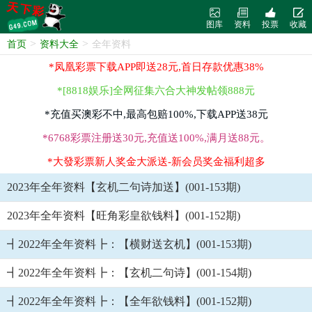
图库
资料
投票
收藏
>
>
首页
资料大全
全年资料
*凤凰彩票下载APP即送28元,首日存款优惠38%
*[8818娱乐]全网征集六合大神发帖领888元
*充值买澳彩不中,最高包赔100%,下载APP送38元
*6768彩票注册送30元,充值送100%,满月送88元。
*大發彩票新人奖金大派送-新会员奖金福利超多
2023年全年资料【玄机二句诗加送】(001-153期)
2023年全年资料【旺角彩皇欲钱料】(001-152期)
┫2022年全年资料┣：【横财送玄机】(001-153期)
┫2022年全年资料┣：【玄机二句诗】(001-154期)
┫2022年全年资料┣：【全年欲钱料】(001-152期)