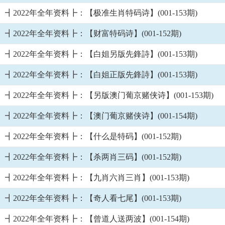
┫2022年全年资料┣：【极准生肖特码诗】(001-153期)
┫2022年全年资料┣：【财富特码诗】(001-152期)
┫2022年全年资料┣：【白姐另版先鋒詩】(001-153期)
┫2022年全年资料┣：【白姐正版先鋒詩】(001-153期)
┫2022年全年资料┣：【另版澳门葡京赌侠诗】(001-153期)
┫2022年全年资料┣：【澳门葡京赌侠诗】(001-154期)
┫2022年全年资料┣：【什么是特码】(001-152期)
┫2022年全年资料┣：【杀两肖三码】(001-152期)
┫2022年全年资料┣：【九肖六肖三肖】(001-153期)
┫2022年全年资料┣：【奇人看七尾】(001-153期)
┫2022年全年资料┣：【曾道人送两波】(001-154期)