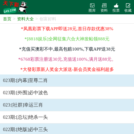
图库
资料
投票
收藏
>
>
首页
资料大全
创富好料
*凤凰彩票下载APP即送28元,首日存款优惠38%
*[8818娱乐]全网征集六合大神发帖领888元
*充值买澳彩不中,最高包赔100%,下载APP送38元
*6768彩票注册送30元,充值送100%,满月送88元。
*大發彩票新人奖金大派送-新会员奖金福利超多
023期:[内幕]至尊二肖
023期:[外围]必中波色
023:[社群]幸运三肖
023期:[总坛]绝杀一头
022期:[绝版]必中三头